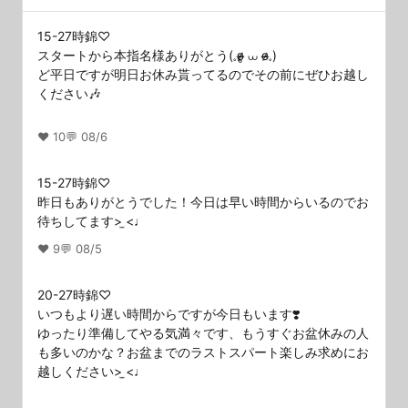
15-27時錦♡
スタートから本指名様ありがとう(𓈒ʚ̴̶̷̷̥ ⩊ ɞ̴̶̷𓈒)
ど平日ですが明日お休み貰ってるのでその前にぜひお越し
ください🎶
❤️ 10
💬 0
8/6
15-27時錦♡
昨日もありがとうでした！今日は早い時間からいるのでお
待ちしてます> ̫<♩
❤️ 9
💬 0
8/5
20-27時錦♡
いつもより遅い時間からですが今日もいます❣️
ゆったり準備してやる気満々です、もうすぐお盆休みの人
も多いのかな？お盆までのラストスパート楽しみ求めにお
越しください> ̫<♩