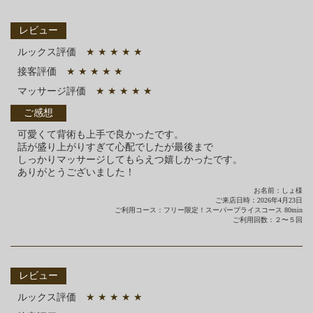
レビュー
ルックス評価
★ ★ ★ ★ ★
接客評価
★ ★ ★ ★ ★
マッサージ評価
★ ★ ★ ★ ★
ご感想
可愛くて背術も上手で良かったです。
話が盛り上がりすぎて心配でしたが最後まで
しっかりマッサージしてもらえつ嬉しかったです。
ありがとうございました！
お名前：しょ様
ご来店日時：2026年4月23日
ご利用コース：フリー限定！スーパープライスコース 80min
ご利用回数：２〜５回
レビュー
ルックス評価
★ ★ ★ ★ ★