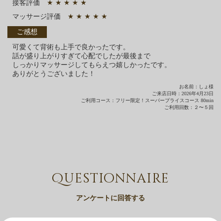
接客評価
★ ★ ★ ★ ★
マッサージ評価
★ ★ ★ ★ ★
ご感想
可愛くて背術も上手で良かったです。
話が盛り上がりすぎて心配でしたが最後まで
しっかりマッサージしてもらえつ嬉しかったです。
ありがとうございました！
お名前：しょ様
ご来店日時：2026年4月23日
ご利用コース：フリー限定！スーパープライスコース 80min
ご利用回数：２〜５回
Questionnaire
アンケートに回答する