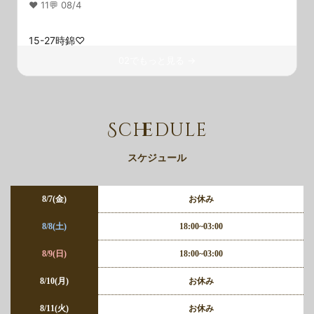
❤️ 11
💬 0
8/4
15-27時錦♡
スタートからご予約ありがとうです！まだまだ暑い日が続
02でもっと見る →
くけど今週も1週間乗り越えるために癒されに来てくださ
い（՞>⩊<՞）
❤️ 8
💬 0
8/3
Schedule
15-27時錦♡
スタートから本指名様ありがとうです՞⸝⸝•̀⩊•́⸝⸝՞
スケジュール
あつすぎて溶けそう！だけどきょうもよろしくお願いしま
す🥲
8/7(金)
お休み
❤️ 12
💬 0
8/2
8/8(土)
18:00~03:00
8/9(日)
18:00~03:00
8/10(月)
お休み
8/11(火)
お休み