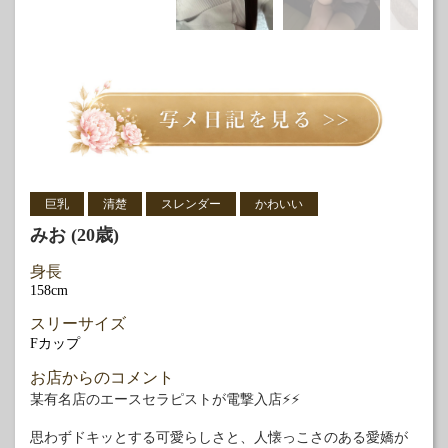
巨乳
清楚
スレンダー
かわいい
みお (20歳)
身長
158cm
スリーサイズ
Fカップ
お店からのコメント
某有名店のエースセラピストが電撃入店⚡️⚡️
思わずドキッとする可愛らしさと、人懐っこさのある愛嬌が