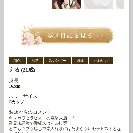
NEW
清楚
スレンダー
綺麗
かわいい
える (21歳)
身長
163cm
スリーサイズ
Cカップ
お店からのコメント
キレカワセラピストの電撃入店！！
業界未経験で愛嬌スタイル抜群！
とてもウブな感じで素人好きにはたまらないセラピストとな