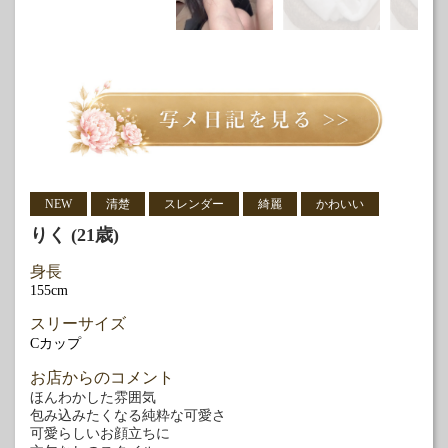
NEW
清楚
スレンダー
綺麗
かわいい
りく (21歳)
身長
155cm
スリーサイズ
Cカップ
お店からのコメント
ほんわかした雰囲気
包み込みたくなる純粋な可愛さ
可愛らしいお顔立ちに