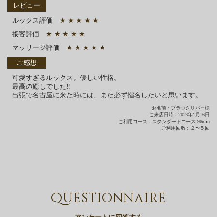
レビュー
ルックス評価
★ ★ ★ ★ ★
接客評価
★ ★ ★ ★ ★
マッサージ評価
★ ★ ★ ★ ★
ご感想
可愛すぎるルックス。優しい性格。
最高の癒しでした‼︎
出張で名古屋に来た時には、また必ず指名したいと思います。
お名前：ブラックリバー様
ご来店日時：2026年1月16日
ご利用コース：スタンダードコース 90min
ご利用回数：２〜５回
Questionnaire